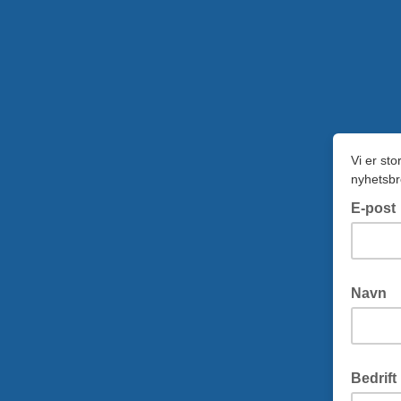
Vi er sto
nyhetsbr
E-post
Navn
Bedrift