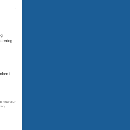
eg
rklæring.
nken i
ge that your
vacy