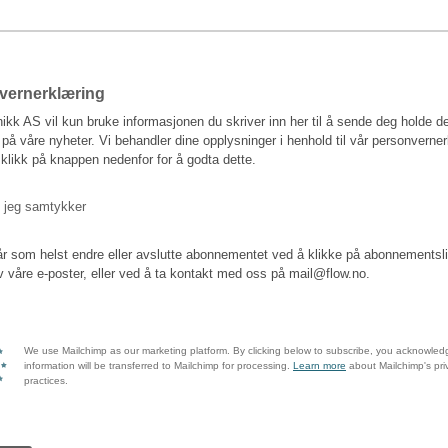
vernerklæring
ikk AS vil kun bruke informasjonen du skriver inn her til å sende deg holde d
 på våre nyheter. Vi behandler dine opplysninger i henhold til vår personverne
 klikk på knappen nedenfor for å godta dette.
, jeg samtykker
r som helst endre eller avslutte abonnementet ved å klikke på abonnementsli
 våre e-poster, eller ved å ta kontakt med oss på mail@flow.no.
We use Mailchimp as our marketing platform. By clicking below to subscribe, you acknowled
information will be transferred to Mailchimp for processing.
Learn more
about Mailchimp's pri
practices.