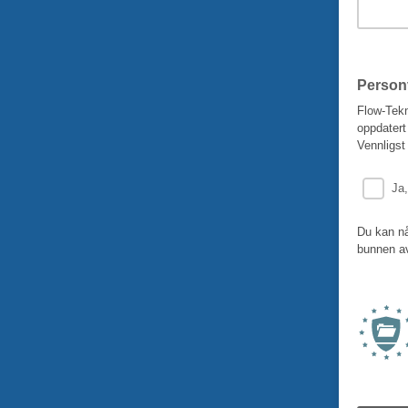
Person
Flow-Tekn
oppdatert
Vennligst
Ja
Du kan nå
bunnen av